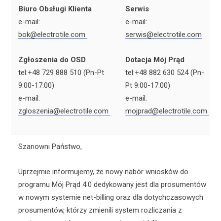
Biuro Obsługi Klienta
Serwis
e-mail:
e-mail:
bok@electrotile.com
serwis@electrotile.com
Zgłoszenia do OSD
Dotacja Mój Prąd
tel:+48 729 888 510 (Pn-Pt
tel:+48 882 630 524 (Pn-
9:00-17:00)
Pt 9:00-17:00)
e-mail:
e-mail:
zgloszenia@electrotile.com
mojprad@electrotile.com
Szanowni Państwo,
Uprzejmie informujemy, że nowy nabór wniosków do
programu Mój Prąd 4.0 dedykowany jest dla prosumentów
w nowym systemie net-billing oraz dla dotychczasowych
prosumentów, którzy zmienili system rozliczania z