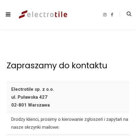
I
F
n
a
s
c
t
e
a
b
g
o
r
o
a
k
m
Zapraszamy do kontaktu
Electrotile sp. z o.o.
ul. Puławska 427
02-801 Warszawa
Drodzy klienci, prosimy o kierowanie zgłoszeń i zapytań na
nasze skrzynki mailowe: