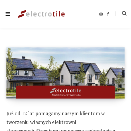
I
F
n
a
s
c
t
e
a
b
g
o
r
o
a
k
m
Już od 12 lat pomagamy naszym klientom w
tworzeniu własnych elektrowni
słonecznych. Stosujemy najnowsze technologie z