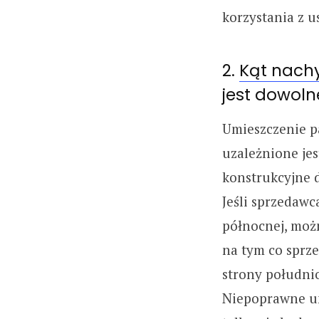
korzystania z 
2.
Kąt nachy
jest dowoln
Umieszczenie p
uzależnione jes
konstrukcyjne 
Jeśli sprzedawc
północnej, moż
na tym co sprz
strony południ
Niepoprawne um