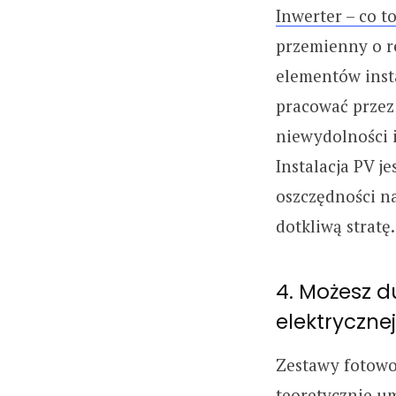
Inwerter – co to
przemienny o r
elementów insta
pracować przez 
niewydolności i
Instalacja PV je
oszczędności n
dotkliwą stratę.
4. Możesz d
elektrycznej
Zestawy fotowol
teoretycznie u