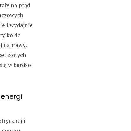
tały na prąd
luczowych
ie i wydajnie
tylko do
ej naprawy.
set złotych
się w bardzo
energii
trycznej i
 energii