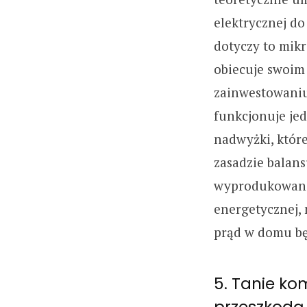
elektrycznej do
dotyczy to mikr
obiecuje swoim
zainwestowaniu
funkcjonuje je
nadwyżki, które
zasadzie balans
wyprodukowanej
energetycznej,
prąd w domu bę
5. Tanie ko
przeszkodą 