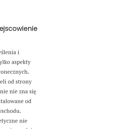
iejscowienie
ślenia i
ylko aspekty
łonecznych.
eli od strony
ie nie zna się
stalowane od
wschodu.
etyczne nie