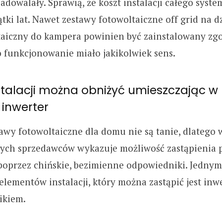
zadowalały. Sprawią, że koszt instalacji całego syst
ątki lat. Nawet zestawy fotowoltaiczne off grid na d
taiczny do kampera powinien być zainstalowany zgo
o funkcjonowanie miało jakikolwiek sens.
stalacji można obniżyć umieszczając w n
inwerter
wy fotowoltaiczne dla domu nie są tanie, dlatego 
ych sprzedawców wykazuje możliwość zastąpienia
przez chińskie, bezimienne odpowiedniki. Jednym 
ementów instalacji, który można zastąpić jest inw
ikiem.