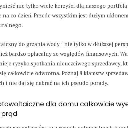
ieść nie tylko wiele korzyści dla naszego portfela 
 na co dzień. Przede wszystkim jest dużym ukłonem
uralnego.
aiczny do grzania wody i nie tylko w dłuższej per
nież bardzo opłacalny ze względów finansowych. Wa
tnieje ryzyko spotkania nieuczciwego sprzedawcy, kt
 się całkowicie odwrotna. Poznaj 8 kłamstw sprzedaw
h i nie daj się nabrać na ich pseudo porady.
fotowoltaiczne dla domu całkowicie wye
 prąd
wych sprzedawców kusi swoich potencjalnych klien