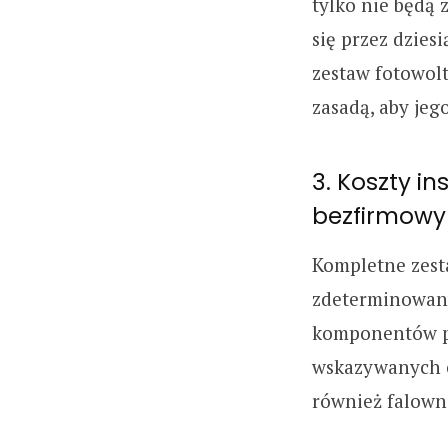
tylko nie będą 
się przez dziesi
zestaw fotowol
zasadą, aby jeg
3. Koszty in
bezfirmowy 
Kompletne zesta
zdeterminowan
komponentów po
wskazywanych el
również falown