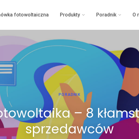
ówka fotowoltaiczna
Produkty
Poradnik
O 
PORADNIK
otowoltaika – 8 kłams
sprzedawców