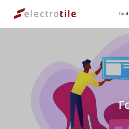
Dach
F