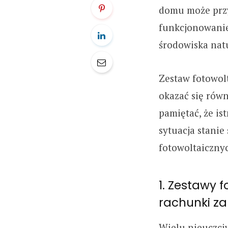
domu może przyn
funkcjonowanie
środowiska nat
Zestaw fotowolt
okazać się rów
pamiętać, że is
sytuacja stanie
fotowoltaicznyc
1. Zestawy 
rachunki za
Wielu nieuczci