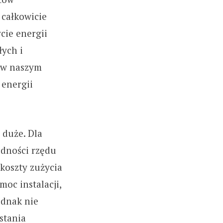
 całkowicie
cie energii
łych i
 w naszym
 energii
 duże. Dla
ędności rzędu
 koszty zużycia
oc instalacji,
ednak nie
stania