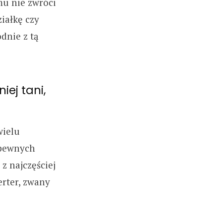
emu nie zwróci
ziałkę czy
dnie z tą
iej tani,
wielu
 pewnych
z najczęściej
erter, zwany