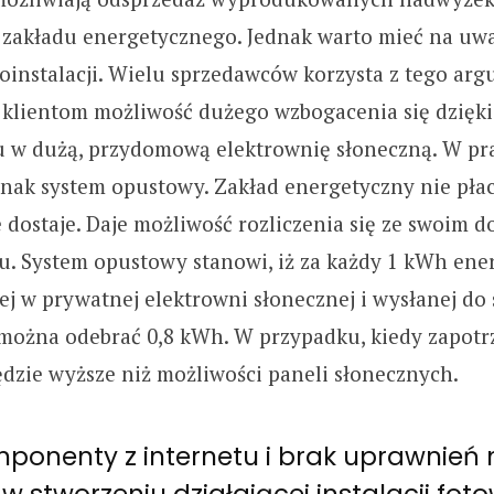
 zakładu energetycznego. Jednak warto mieć na uwa
oinstalacji. Wielu sprzedawców korzysta z tego ar
 klientom możliwość dużego wzbogacenia się dzięki
 w dużą, przydomową elektrownię słoneczną. W pr
dnak system opustowy. Zakład energetyczny nie pła
 dostaje. Daje możliwość rozliczenia się ze swoim 
u. System opustowy stanowi, iż za każdy 1 kWh ener
 w prywatnej elektrowni słonecznej i wysłanej do 
 można odebrać 0,8 kWh. W przypadku, kiedy zapot
dzie wyższe niż możliwości paneli słonecznych.
mponenty z internetu i brak uprawnień 
w stworzeniu działającej instalacji foto