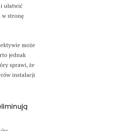
i ułatwić
 w stronę
spektywie może
rto jednak
óry sprawi, że
ców instalacji
liminują
tów