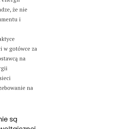
dze, że nie
gumentu i
aktyce
ci w gotówce za
dostawcą na
gii
sieci
rzebowanie na
nie są
woltaicznej