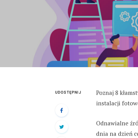
Poznaj 8 kłams
UDOSTĘPNIJ
instalacji fotow
Odnawialne źród
dnia na dzień c