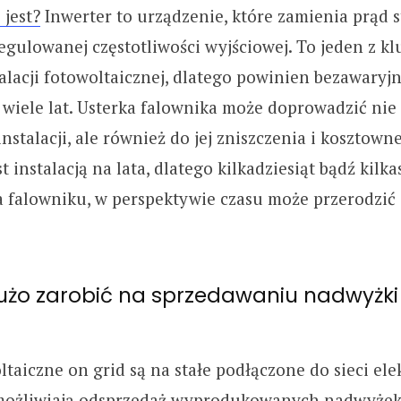
 jest?
Inwerter to urządzenie, które zamienia prąd s
egulowanej częstotliwości wyjściowej. To jeden z k
lacji fotowoltaicznej, dlatego powinien bezawaryjn
wiele lat. Usterka falownika może doprowadzić nie 
nstalacji, ale również do jej zniszczenia i kosztown
st instalacją na lata, dlatego kilkadziesiąt bądź kilka
a falowniku, w perspektywie czasu może przerodzić 
użo zarobić na sprzedawaniu nadwyżki 
taiczne on grid są na stałe podłączone do sieci elek
możliwiają odsprzedaż wyprodukowanych nadwyżek