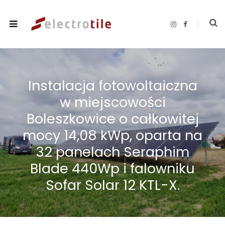
I
F
n
a
s
c
t
e
a
b
g
o
r
o
a
k
m
Instalacja fotowoltaiczna
w miejscowości
Boleszkowice o całkowitej
mocy 14,08 kWp, oparta na
32 panelach Seraphim
Blade 440Wp i falowniku
Sofar Solar 12 KTL-X.