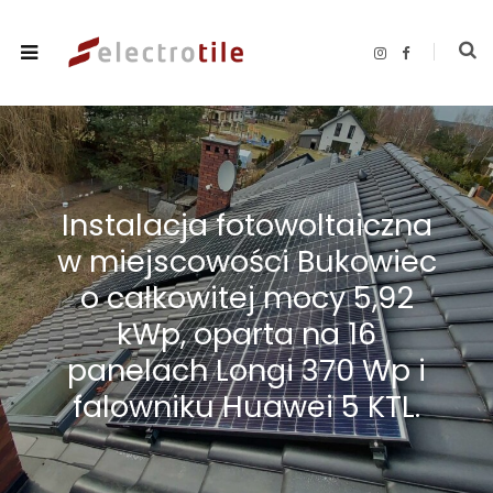
I
F
n
a
s
c
t
e
a
b
g
o
r
o
a
k
m
Instalacja fotowoltaiczna
w miejscowości Bukowiec
o całkowitej mocy 5,92
kWp, oparta na 16
panelach Longi 370 Wp i
falowniku Huawei 5 KTL.