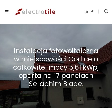
I
F
n
a
s
c
t
e
a
b
g
o
r
o
a
k
m
Instalacja fotowoltaiczna
w miejscowości Gorlice o
całkowitej mocy 5,61 kWp,
oparta na 17 panelach
Seraphim Blade.