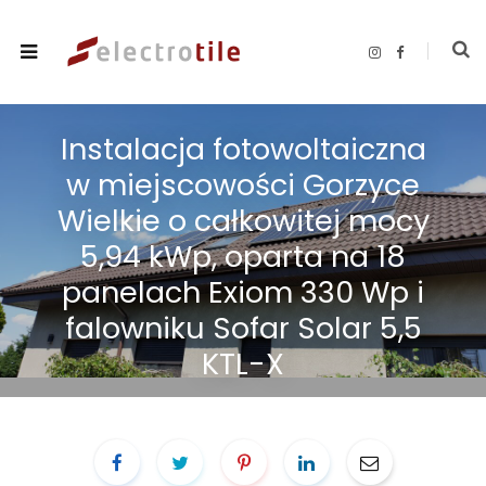
I
F
n
a
s
c
t
e
a
b
g
o
Instalacja fotowoltaiczna
r
o
a
k
m
w miejscowości Gorzyce
Wielkie o całkowitej mocy
5,94 kWp, oparta na 18
panelach Exiom 330 Wp i
falowniku Sofar Solar 5,5
KTL-X