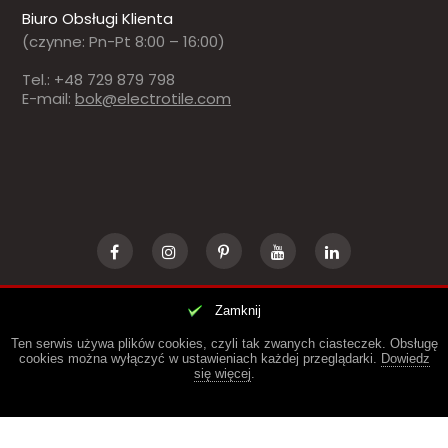
Biuro Obsługi Klienta
(czynne: Pn-Pt 8:00 – 16:00)
Tel.: +48 729 879 798
E-mail:
bok@electrotile.com
Zamknij
© 2018-2022
ELECTROTILE
. NOWOCZESNA FOTOWOLTAIKA
Ten serwis używa plików cookies, czyli tak zwanych ciasteczek. Obsługę
cookies można wyłączyć w ustawieniach każdej przeglądarki.
Dowiedz
się więcej
.
DO GÓRY