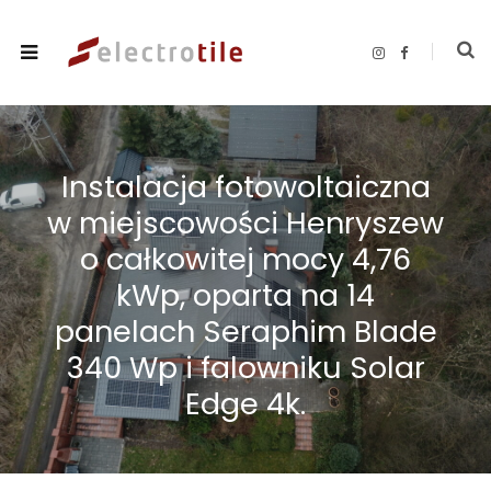
I
F
n
a
s
c
t
e
a
b
g
o
r
o
a
k
m
Instalacja fotowoltaiczna
w miejscowości Henryszew
o całkowitej mocy 4,76
kWp, oparta na 14
panelach Seraphim Blade
340 Wp i falowniku Solar
Edge 4k.