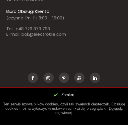
Biuro Obsługi Klienta
(czynne: Pn-Pt 8:00 – 16:00)
Tel.: +48 729 879 798
E-mail:
bok@electrotile.com
Zamknij
© 2018-2022
ELECTROTILE
. NOWOCZESNA FOTOWOLTAIKA
Ten serwis używa plików cookies, czyli tak zwanych ciasteczek. Obsługę
cookies można wyłączyć w ustawieniach każdej przeglądarki.
Dowiedz
się więcej
.
DO GÓRY