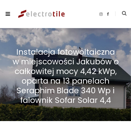
I
F
n
a
s
c
t
e
a
b
g
o
r
o
a
k
m
Instalacja fotowoltaiczna
w miejscowości Jakubów o
całkowitej mocy 4,42 kWp,
oparta na 13 panelach
Seraphim Blade 340 Wp i
falownik Sofar Solar 4,4