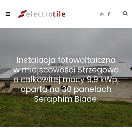
I
F
n
a
s
c
t
e
a
b
g
o
r
o
a
k
m
Instalacja fotowoltaiczna
w miejscowości Strzegowo
o całkowitej mocy 9,9 kWp,
oparta na 30 panelach
Seraphim Blade.