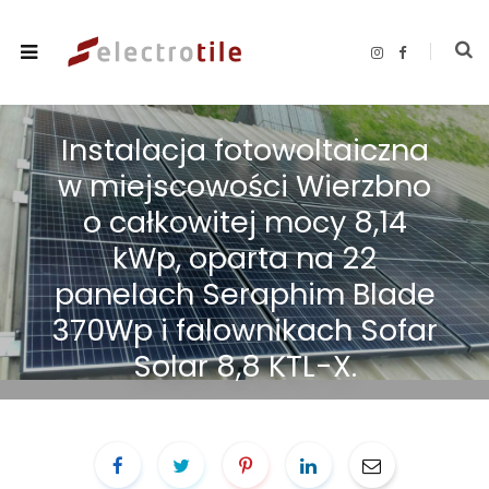
I
F
n
a
s
c
t
e
a
b
g
o
Instalacja fotowoltaiczna
r
o
a
k
m
w miejscowości Wierzbno
o całkowitej mocy 8,14
kWp, oparta na 22
panelach Seraphim Blade
370Wp i falownikach Sofar
Solar 8,8 KTL-X.