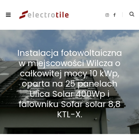
I
F
n
a
s
c
t
e
a
b
g
o
r
o
a
k
m
Instalacja fotowoltaiczna
w miejscowości Wilcza o
całkowitej mocy 10 kWp,
oparta na 25 panelach
Ulica Solar 400Wp i
falowniku Sofar solar 8,8
KTL-X.