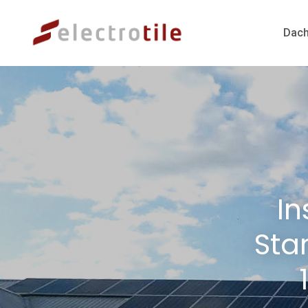
Dach
In
Sta