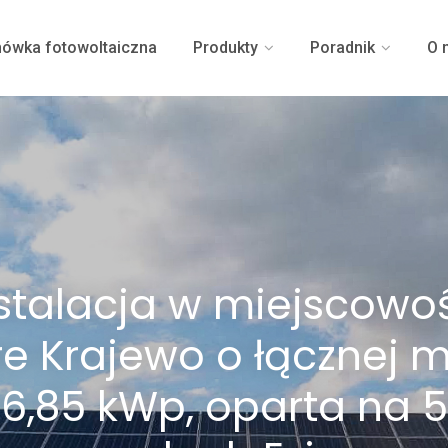
ówka fotowoltaiczna
Produkty
Poradnik
O 
stalacja w miejscowo
re Krajewo o łącznej 
16,85 kWp, oparta na 5