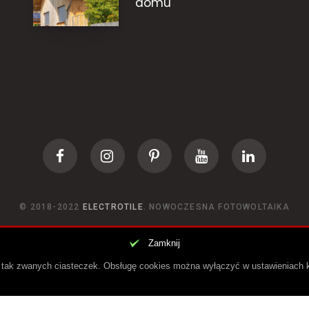
domu
© 2018-2022
ELECTROTILE
. NOWOCZESNA FOTOWOLTAIKA
Zamknij
DO GÓRY
i tak zwanych ciasteczek. Obsługę cookies można wyłączyć w ustawieniach k