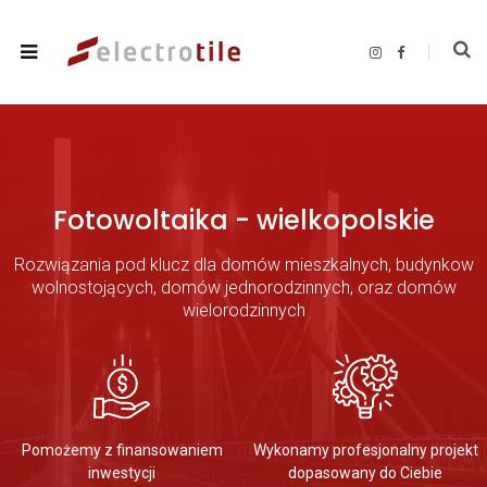
I
F
n
a
s
c
t
e
a
b
g
o
r
o
a
k
m
Fotowoltaika - wielkopolskie
Rozwiązania pod klucz dla domów mieszkalnych, budynkow
wolnostojących, domów jednorodzinnych, oraz domów
wielorodzinnych
Pomożemy z finansowaniem
Wykonamy profesjonalny projekt
inwestycji
dopasowany do Ciebie