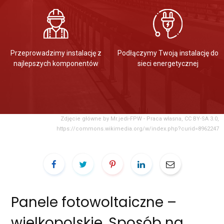
Przeprowadzimy instalację z
Podłączymy Twoją instalację do
najlepszych komponentów
sieci energetycznej
Zdjęcie główne by Mr.jedi-FPW - Praca własna, CC BY-SA 3.0,
https://commons.wikimedia.org/w/index.php?curid=8962247
Panele fotowoltaiczne –
wielkopolskie. Sposób na