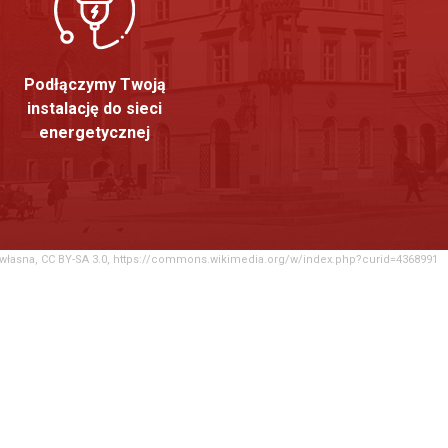
Podłączymy Twoją
instalację do sieci
energetycznej
ca własna, CC BY-SA 3.0, https://commons.wikimedia.org/w/index.php?curid=4368991