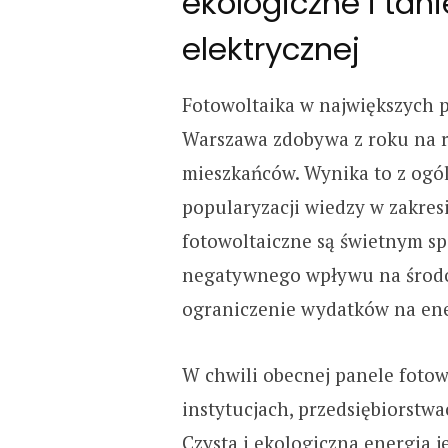
ekologiczne i tani
elektrycznej
Fotowoltaika w największych p
Warszawa zdobywa z roku na ro
mieszkańców. Wynika to z ogó
popularyzacji wiedzy w zakres
fotowoltaiczne są świetnym s
negatywnego wpływu na środow
ograniczenie wydatków na ene
W chwili obecnej panele fotow
instytucjach, przedsiębiorstw
Czysta i ekologiczna energia j