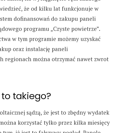
iedzieć, że od kilku lat funkcjonuje w
system dofinansowań do zakupu paneli
ądowego programu „Czyste powietrze”.
ictwa w tym programie możemy uzyskać
kup oraz instalację paneli
ch regionach można otrzymać nawet zwrot
 to takiego?
ltaicznej sądzą, że jest to zbędny wydatek
 można korzystać tylko przez kilka miesięcy
 tym, iż jest to fałszywy pogląd. Panele