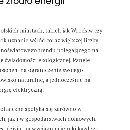
e źródło energii
olskich miastach, takich jak Wrocław czy
k uznanie wśród coraz większej liczby
lnoświatowego trendu polegającego na
ie świadomości ekologicznej. Panele
posobem na ograniczenie swojego
isko naturalne, a jednocześnie na
rgię elektryczną.
oltaiczne spotyka się zarówno w
ach, jak i w gospodarstwach domowych.
est dzisiaj na wyciągnięcie ręki każdego